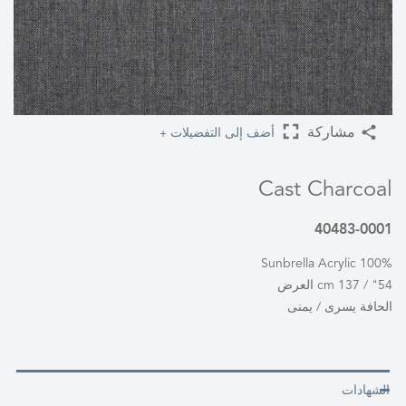
أضف إلى التفضيلات +
مشاركة
Cast Charcoal
40483-0001
100% Sunbrella Acrylic
54" / 137 cm العرض
الحافة يسرى / يمنى
الشهادات