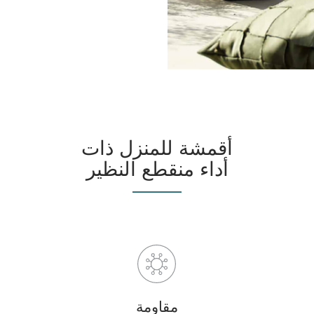
أقمشة للمنزل ذات
أداء منقطع النظير
مقاومة