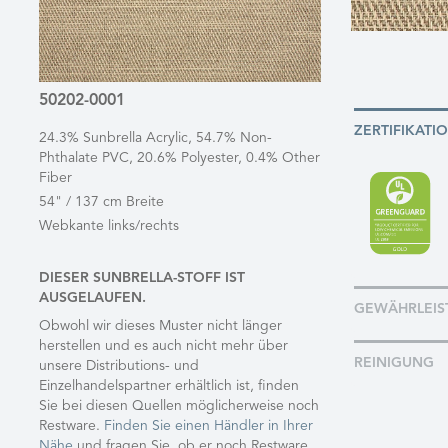
50202-0001
ZERTIFIKATI
24.3% Sunbrella Acrylic, 54.7% Non-
Phthalate PVC, 20.6% Polyester, 0.4% Other
Fiber
54" / 137 cm Breite
Webkante links/rechts
DIESER SUNBRELLA-STOFF IST
AUSGELAUFEN.
GEWÄHRLEIS
Obwohl wir dieses Muster nicht länger
herstellen und es auch nicht mehr über
REINIGUNG
unsere Distributions- und
Einzelhandelspartner erhältlich ist, finden
Sie bei diesen Quellen möglicherweise noch
Restware.
Finden Sie einen Händler in Ihrer
Nähe
und fragen Sie, ob er noch Restware