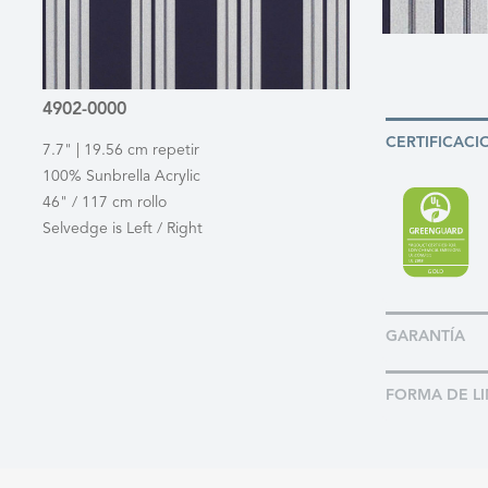
4902-0000
CERTIFICACI
7.7" | 19.56 cm repetir
100% Sunbrella Acrylic
46" / 117 cm rollo
Selvedge is Left / Right
GARANTÍA
FORMA DE LI