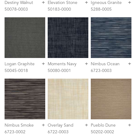
+
+
+
Destiny Walnut
Elevation Stone
Igneous Granite
50078-0003
50183-0000
5288-0005
+
+
+
Logan Graphite
Moments Navy
Nimbus Ocean
50045-0018
50080-0001
6723-0003
+
+
+
Nimbus Smoke
Overlay Sand
Pueblo Dune
6723-0002
6722-0003
50202-0002