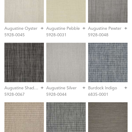
+
+
+
Augustine Oyster
Augustine Pebble
Augustine Pewter
5928-0045
5928-0031
5928-0048
+
+
+
A
ugustine Shadow
Augustine Silver
Burdock Indigo
5928-0067
5928-0044
6835-0001