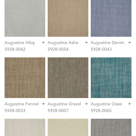
+
+
+
Augustine Alloy
Augustine Ashe
Augustine Denim
5928-0042
5928-0054
5928-0043
+
+
+
Augustine Fennel
Augustine Gravel
Augustine Oasis
5928-0033
5928-0007
5928-0065