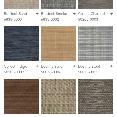
+
+
+
Burdock Sand
Burdock Smoke
Collect Charcoal
6835-0003
6835-0002
50203-0003
+
+
+
Collect Indigo
Destiny Sand
Destiny Steel
50203-0002
50078-0006
50078-0011