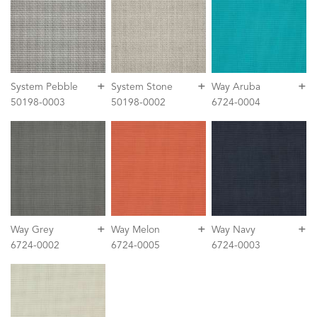
+
+
+
System Pebble
System Stone
Way Aruba
50198-0003
50198-0002
6724-0004
+
+
+
Way Grey
Way Melon
Way Navy
6724-0002
6724-0005
6724-0003