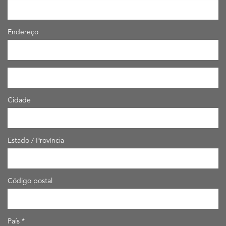
Endereço
Cidade
Estado / Província
Código postal
País