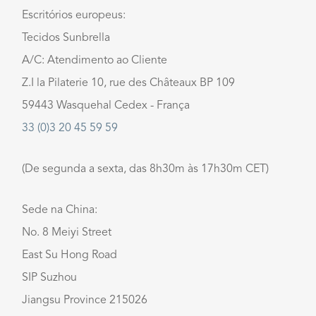
Escritórios europeus:
Tecidos Sunbrella
A/C: Atendimento ao Cliente
Z.I la Pilaterie 10, rue des Châteaux BP 109
59443 Wasquehal Cedex - França
33 (0)3 20 45 59 59
(De segunda a sexta, das 8h30m às 17h30m CET)
Sede na China:
No. 8 Meiyi Street
East Su Hong Road
SIP Suzhou
Jiangsu Province 215026