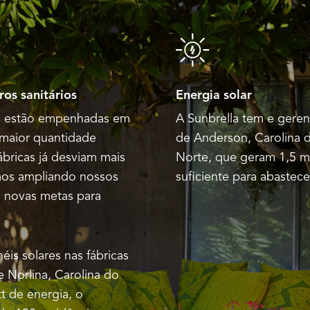
os sanitários
Energia solar
la estão empenhadas em
A Sunbrella tem e gerenc
a maior quantidade
de Anderson, Carolina d
ábricas já desviam mais
Norte, que geram 1,5 m
mos ampliando nossos
suficiente para abastece
m novas metas para
éis solares nas fábricas
e Norlina, Carolina do
 de energia, o