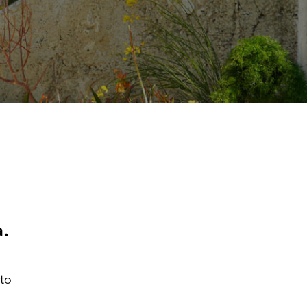
.
nto