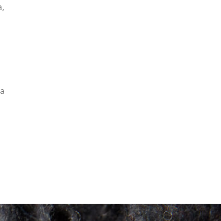
a,
ia