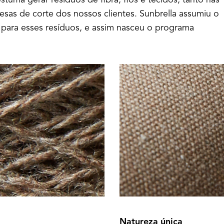
ostuma gerar resíduos de fibra, fios e tecidos, tanto nas
esas de corte dos nossos clientes. Sunbrella assumiu o
para esses resíduos, e assim nasceu o programa
Natureza única