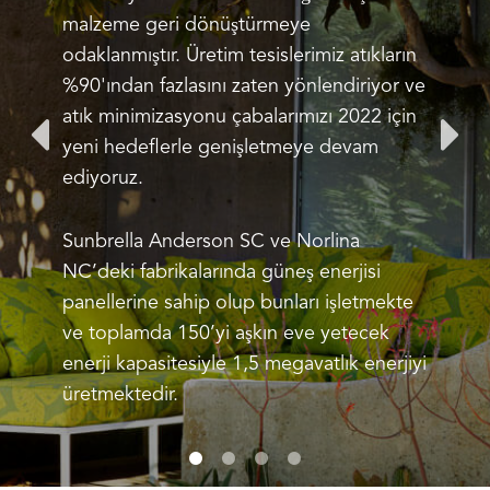
malzeme geri dönüştürmeye
odaklanmıştır. Üretim tesislerimiz atıkların
%90'ından fazlasını zaten yönlendiriyor ve
atık minimizasyonu çabalarımızı 2022 için
yeni hedeflerle genişletmeye devam
ediyoruz.
Sunbrella Anderson SC ve Norlina
NC’deki fabrikalarında güneş enerjisi
panellerine sahip olup bunları işletmekte
ve toplamda 150’yi aşkın eve yetecek
enerji kapasitesiyle 1,5 megavatlık enerjiyi
üretmektedir.