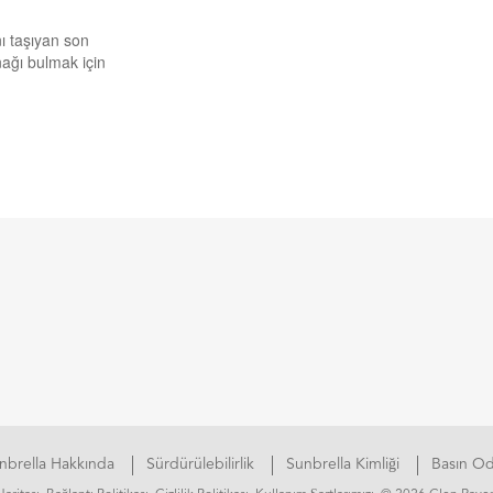
ı taşıyan son
nağı bulmak için
nbrella Hakkında
Sürdürülebilirlik
Sunbrella Kimliği
Basın Od