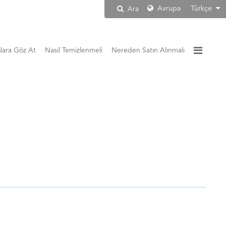
Avrupa
Türkçe
Ara
şlara Göz At
Nasıl Temizlenmeli
Nereden Satın Alınmalı