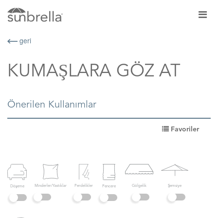
geri
KUMAŞLARA GÖZ AT
Önerilen Kullanımlar
Favoriler
Gölgelik
Perdelikler
Şemsiye
Minderler/Yastıklar
Döşeme
Pencere