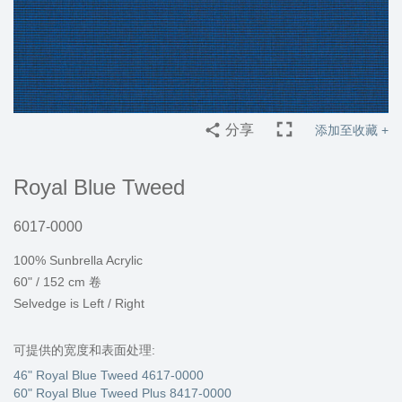
分享
添加至收藏 +
Royal Blue Tweed
6017-0000
100% Sunbrella Acrylic
60" / 152 cm 卷
Selvedge is Left / Right
可提供的宽度和表面处理:
46" Royal Blue Tweed 4617-0000
60" Royal Blue Tweed Plus 8417-0000