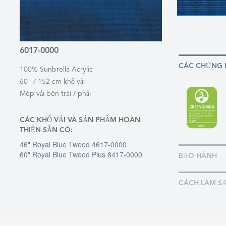
6017-0000
CÁC CHỨNG
100% Sunbrella Acrylic
60" / 152 cm khổ vải
Mép vải bên trái / phải
CÁC KHỔ VẢI VÀ SẢN PHẨM HOÀN
THIỆN SẴN CÓ:
46" Royal Blue Tweed 4617-0000
60" Royal Blue Tweed Plus 8417-0000
BẢO HÀNH
CÁCH LÀM S