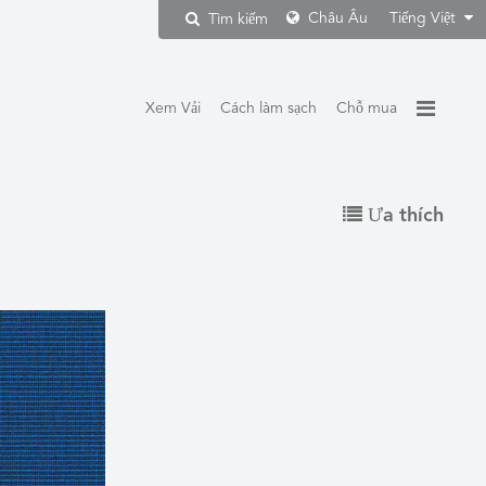
Châu Âu
Tiếng Việt
Tìm kiếm
Xem Vải
Cách làm sạch
Chỗ mua
Ưa thích