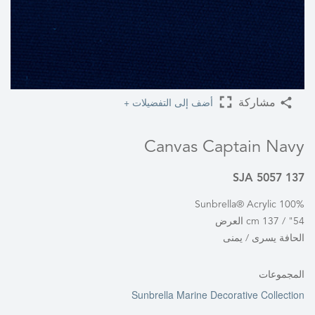
أضف إلى التفضيلات +
مشاركة
Canvas Captain Navy
SJA 5057 137
100% Sunbrella® Acrylic
54" / 137 cm العرض
الحافة يسرى / يمنى
المجموعات
Sunbrella Marine Decorative Collection