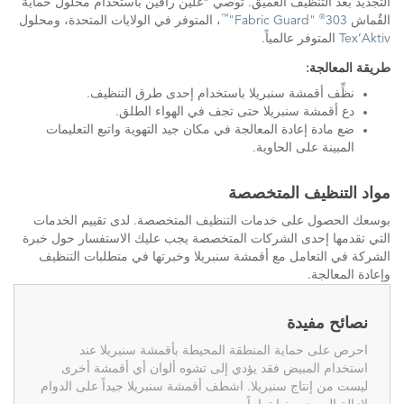
التجديد بعد التنظيف العميق. توصي
غلين رافين باستخدام محلول حماية
™
®
القٌماش
303
"Fabric Guard"
، المتوفر في الولايات المتحدة، ومحلول
Tex’Aktiv
المتوفر عالمياً.
طريقة المعالجة:
نظِّف أقمشة سنبريلا باستخدام إحدى طرق التنظيف.
دع أقمشة سنبريلا حتى تجف في الهواء الطلق.
ضع مادة إعادة المعالجة في مكان جيد التهوية واتبع التعليمات
المبينة على الحاوية.
مواد التنظيف المتخصصة
بوسعك الحصول على خدمات التنظيف المتخصصة. لدى تقييم الخدمات
التي تقدمها إحدى الشركات المتخصصة يجب عليك الاستفسار حول خبرة
الشركة في التعامل مع أقمشة سنبريلا وخبرتها في متطلبات التنظيف
وإعادة المعالجة.
نصائح مفيدة
احرص على حماية المنطقة المحيطة بأقمشة سنبريلا عند
استخدام المبيض فقد يؤدي إلى تشوه ألوان أي أقمشة أخرى
ليست من إنتاج سنبريلا. اشطف أقمشة سنبريلا جيداً على الدوام