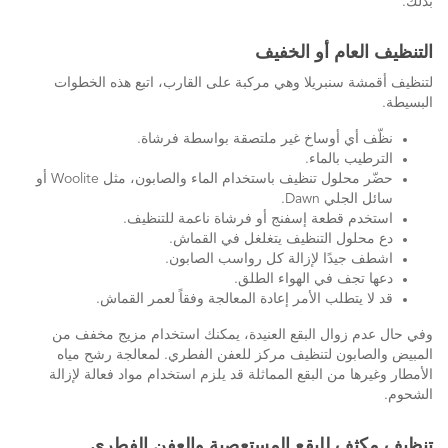
بذلك.
التنظيف العام أو الخفيف
لتنظيف أقمشة سنبريلا وهي مركبة على القارب، اتبع هذه الخطوات
البسيطة.
نظّف أي أوساخ غير ملتصقة بواسطة فرشاة.
الترطيب بالماء.
حضّر محلول تنظيف باستخدام الماء والصابون، مثل Woolite أو
سائل الجلي Dawn.
استخدم قطعة إسفنج أو فرشاة ناعمة للتنظيف.
دع محلول التنظيف يتغلغل في القماش.
اشطف جيدًا لإزالة كل رواسب الصابون.
دعها تجف في الهواء الطلق.
قد لا يتطلب الأمر إعادة المعالجة وفقاً لعمر القماش.
وفي حال عدم زوال البقع العنيدة، يمكنك استخدام مزيج مخفف من
المبيض والصابون لتنظيف مركز للعفن الفطري. لمعالجة رشح مياه
الأمطار وغيرها من البقع المماثلة قد يلزم استخدام مواد فعالة لإزالة
الشحوم.
تنظيف مكثف للبقع المستعصية والعفن الفطري