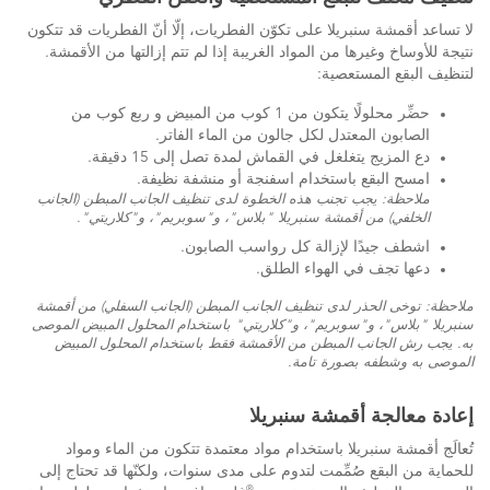
لا تساعد أقمشة سنبريلا على تكوّن الفطريات، إلّا أنّ الفطريات قد تتكون
نتيجة للأوساخ وغيرها من المواد الغريبة إذا لم تتم إزالتها من الأقمشة.
لتنظيف البقع المستعصية:
حضِّر محلولًا يتكون من 1 كوب من المبيض و ربع كوب من
الصابون المعتدل لكل جالون من الماء الفاتر.
دع المزيج يتغلغل في القماش لمدة تصل إلى 15 دقيقة.
امسح البقع باستخدام اسفنجة أو منشفة نظيفة.
ملاحظة: يجب تجنب هذه الخطوة لدى تنظيف الجانب المبطن (الجانب
الخلفي) من أقمشة سنبريلا "بلاس"، و"سوبريم"، و"كلاريتي".
اشطف جيدًا لإزالة كل رواسب الصابون.
دعها تجف في الهواء الطلق.
ملاحظة: توخى الحذر لدى تنظيف الجانب المبطن (الجانب السفلي) من أقمشة
سنبريلا "بلاس"، و"سوبريم"، و"كلاريتي" باستخدام المحلول المبيض الموصى
به. يجب رش الجانب المبطن من الأقمشة فقط باستخدام المحلول المبيض
الموصى به وشطفه بصورة تامة.
إعادة معالجة أقمشة سنبريلا
تُعالَج أقمشة سنبريلا باستخدام مواد معتمدة تتكون من الماء ومواد
للحماية من البقع صُمِّمت لتدوم على مدى سنوات، ولكنّها قد تحتاج إلى
®