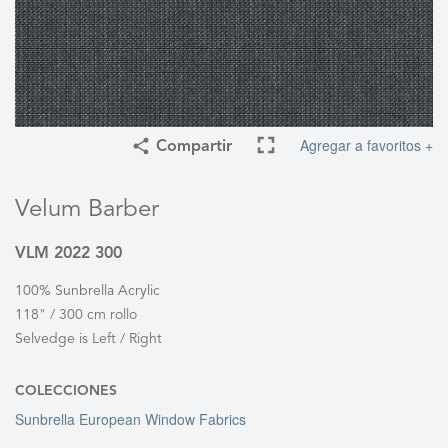
Agregar a favoritos +
Compartir
Velum Barber
VLM 2022 300
100% Sunbrella Acrylic
118" / 300 cm rollo
Selvedge is Left / Right
COLECCIONES
Sunbrella European Window Fabrics