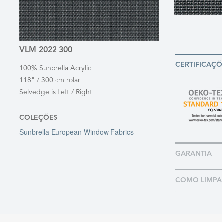
VLM 2022 300
CERTIFICAÇÕ
100% Sunbrella Acrylic
118" / 300 cm rolar
Selvedge is Left / Right
COLEÇÕES
Sunbrella European Window Fabrics
GARANTIA
COMO LIMPA