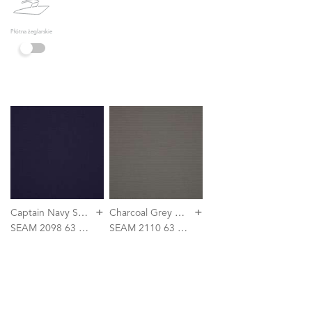
Płótna żeglarskie
+
+
C
aptain Navy SeaMark
C
harcoal Grey SeaMark
SEAM 2098 63 152
SEAM 2110 63 152