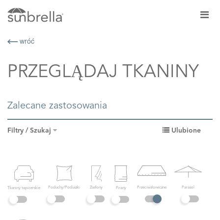
wróć
PRZEGLĄDAJ TKANINY
Zalecane zastosowania
Filtry / Szukaj
Ulubione
Przeciwsłoneczne
Zasłony
Parasol
Poduchy/Poduszki
Tkaniny tapicerskie
Firany