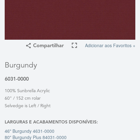
Adicionar aos Favoritos +
Compartilhar
Burgundy
6031-0000
100% Sunbrella Acrylic
60" / 152 cm rolar
Selvedge is Left / Right
LARGURAS E ACABAMENTOS DISPONÍVEIS:
46" Burgundy 4631-0000
80" Burgundy Plus 84031-0000