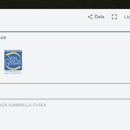
Läg
Dela
GAR
GÖR SUNBRELLA-TYGER