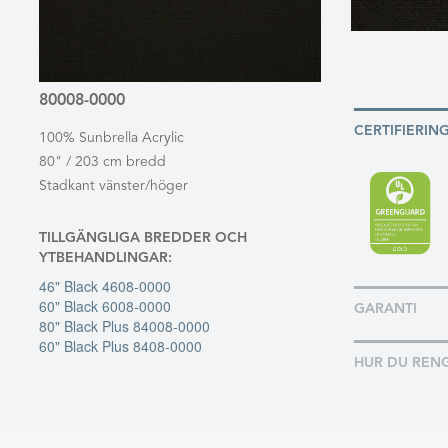
80008-0000
CERTIFIERIN
100% Sunbrella Acrylic
80" / 203 cm bredd
Stadkant vänster/höger
TILLGÄNGLIGA BREDDER OCH
YTBEHANDLINGAR:
46" Black 4608-0000
60" Black 6008-0000
GARANTI
80" Black Plus 84008-0000
60" Black Plus 8408-0000
HUR DU REN