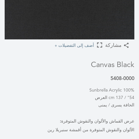
أضف إلى التفضيلات +
مشاركة
Canvas Black
5408-0000
100% Sunbrella Acrylic
54" / 137 cm العرض
الحافة يسرى / يمنى
عرض القماش والألوان والنقوش المتوفرة:
الألوان والنقوش المتوفرة من أقمشة سنبريلا رين