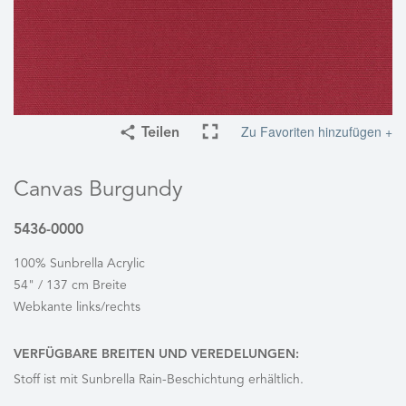
Zu Favoriten hinzufügen +
Teilen
Canvas Burgundy
5436-0000
100% Sunbrella Acrylic
54" / 137 cm Breite
Webkante links/rechts
VERFÜGBARE BREITEN UND VEREDELUNGEN:
Stoff ist mit Sunbrella Rain-Beschichtung erhältlich.