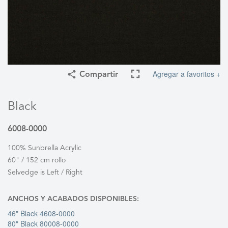
Agregar a favoritos +
Compartir
Black
6008-0000
100% Sunbrella Acrylic
60" / 152 cm rollo
Selvedge is Left / Right
ANCHOS Y ACABADOS DISPONIBLES:
46" Black 4608-0000
80" Black 80008-0000