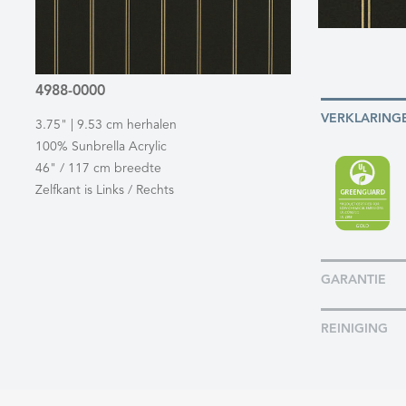
4988-0000
VERKLARING
3.75" | 9.53 cm herhalen
100% Sunbrella Acrylic
46" / 117 cm breedte
Zelfkant is Links / Rechts
GARANTIE
REINIGING