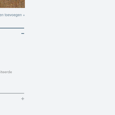
ten toevoegen +
miteerde