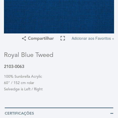
Adicionar aos Favoritos +
Compartilhar
Royal Blue Tweed
2103-0063
100% Sunbrella Acrylic
60" / 152 cm rolar
Selvedge is Left / Right
CERTIFICAÇÕES