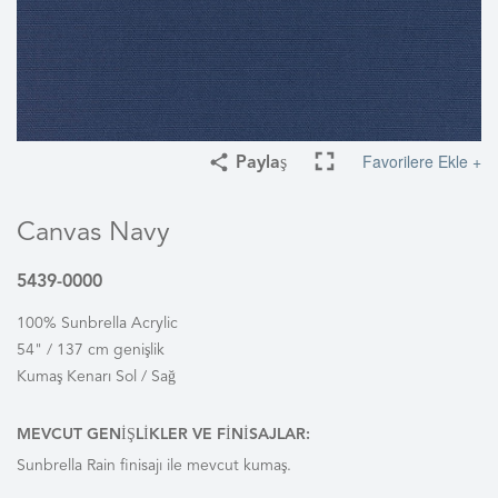
Favorilere Ekle +
Paylaş
Canvas Navy
5439-0000
100% Sunbrella Acrylic
54" / 137 cm genişlik
Kumaş Kenarı Sol / Sağ
MEVCUT GENIŞLIKLER VE FINISAJLAR:
Sunbrella Rain finisajı ile mevcut kumaş.