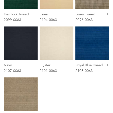
+
+
+
Hemlock Tweed
Linen
Linen Tweed
2099-0063
2104-0063
2096-0063
+
+
+
Navy
Oyster
Royal Blue Tweed
2107-0063
2101-0063
2103-0063