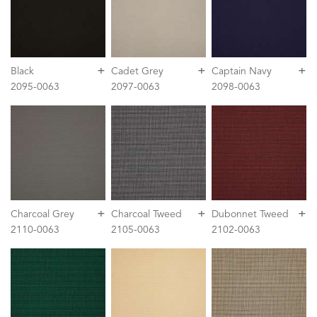
+
+
+
Black
Cadet Grey
Captain Navy
2095-0063
2097-0063
2098-0063
+
+
+
Charcoal Grey
Charcoal Tweed
Dubonnet Tweed
2110-0063
2105-0063
2102-0063