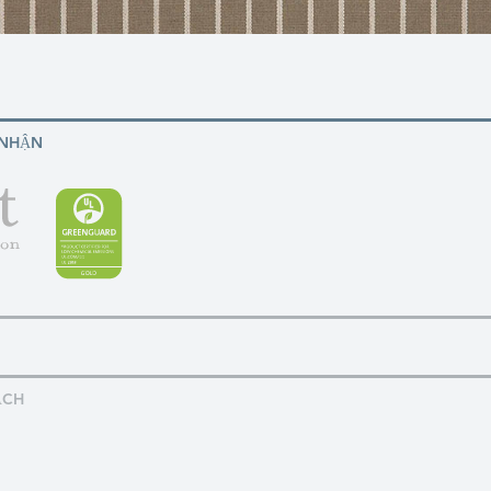
 NHẬN
ẠCH