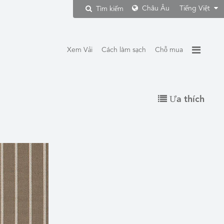
Châu Âu
Tiếng Việt
Tìm kiếm
Xem Vải
Cách làm sạch
Chỗ mua
Ưa thích